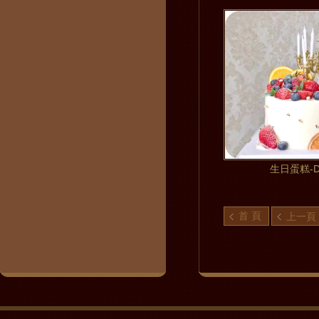
生日蛋糕-D
首 頁
上一頁