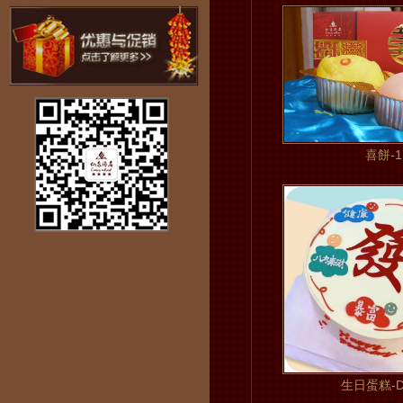
喜餅-1
生日蛋糕-D