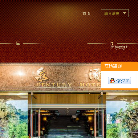
首 頁
語言選擇
西餅糕點