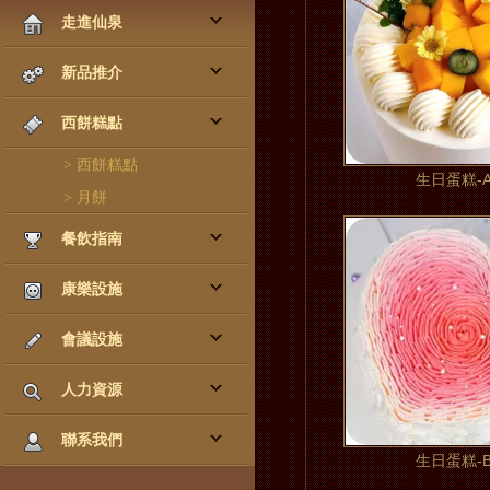
走進仙泉
新品推介
西餅糕點
>
西餅糕點
生日蛋糕-A
>
月餅
餐飲指南
康樂設施
會議設施
人力資源
聯系我們
生日蛋糕-B